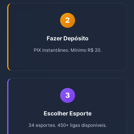
2
Fazer Depósito
PIX instantâneo. Mínimo R$ 20.
3
Escolher Esporte
34 esportes. 450+ ligas disponíveis.