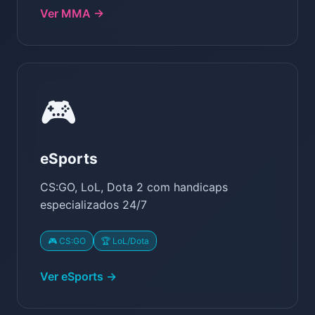
Ver MMA →
🎮
eSports
CS:GO, LoL, Dota 2 com handicaps
especializados 24/7
🎮 CS:GO
🏆 LoL/Dota
Ver eSports →