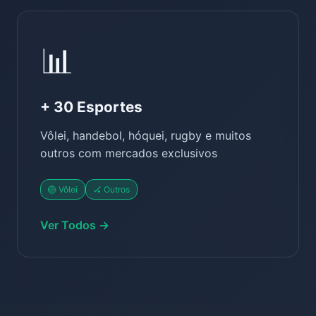
📊
+ 30 Esportes
Vôlei, handebol, hóquei, rugby e muitos
outros com mercados exclusivos
🏐 Vôlei
🏑 Outros
Ver Todos →