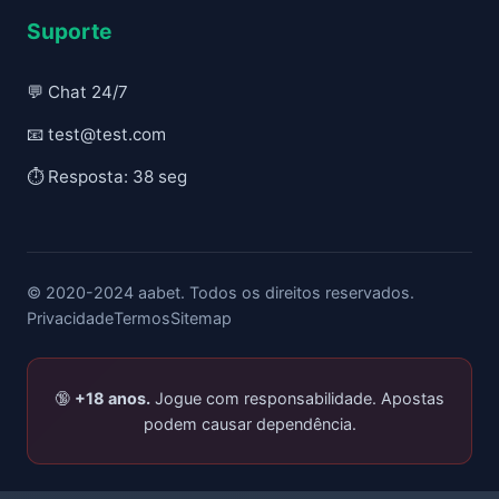
Suporte
💬 Chat 24/7
📧
test@test.com
⏱️ Resposta: 38 seg
© 2020-2024 aabet. Todos os direitos reservados.
Privacidade
Termos
Sitemap
🔞
+18 anos.
Jogue com responsabilidade. Apostas
podem causar dependência.