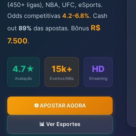
(450+ ligas), NBA, UFC, eSports.
Odds competitivas
4.2-6.8%
. Cash
R$
out
89%
das apostas. Bônus
7.500
.
4.7★
15k+
HD
Avaliação
Eventos/Mês
Streaming
⚽ APOSTAR AGORA
📊 Ver Esportes