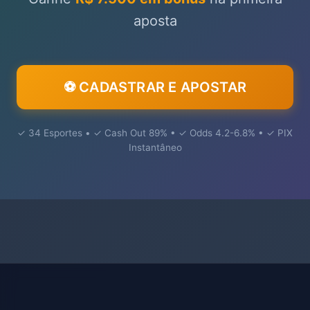
aposta
⚽ CADASTRAR E APOSTAR
✓ 34 Esportes • ✓ Cash Out 89% • ✓ Odds 4.2-6.8% • ✓ PIX
Instantâneo