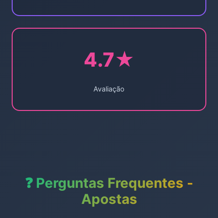
4.7★
Avaliação
❓ Perguntas Frequentes -
Apostas