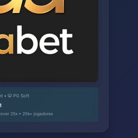
t • 🐯 PG Soft
1
llover 25x • 20k+ jogadores