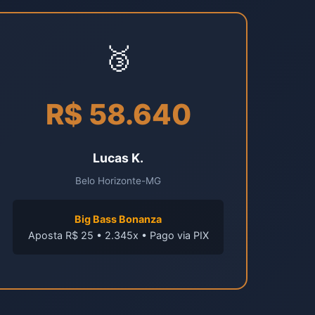
🥉
R$ 58.640
Lucas K.
Belo Horizonte-MG
Big Bass Bonanza
Aposta R$ 25 • 2.345x • Pago via PIX