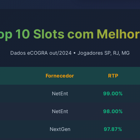
op 10 Slots com Melho
Dados eCOGRA out/2024 • Jogadores SP, RJ, MG
Fornecedor
RTP
NetEnt
99.00%
NetEnt
98.00%
NextGen
97.87%