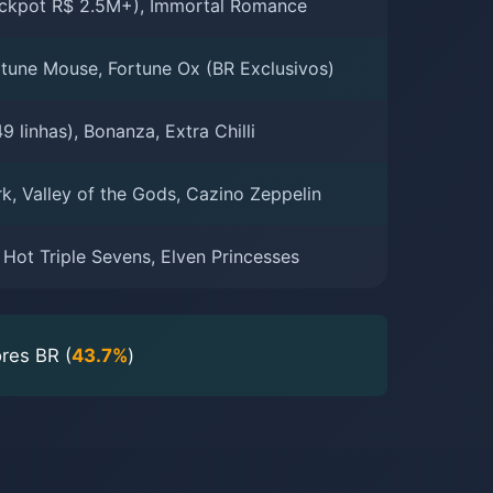
ckpot R$ 2.5M+), Immortal Romance
rtune Mouse, Fortune Ox (BR Exclusivos)
 linhas), Bonanza, Extra Chilli
k, Valley of the Gods, Cazino Zeppelin
 Hot Triple Sevens, Elven Princesses
res BR (
43.7%
)