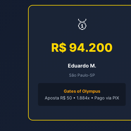
🥇
R$ 94.200
Eduardo M.
São Paulo-SP
Gates of Olympus
Aposta R$ 50 • 1.884x • Pago via PIX