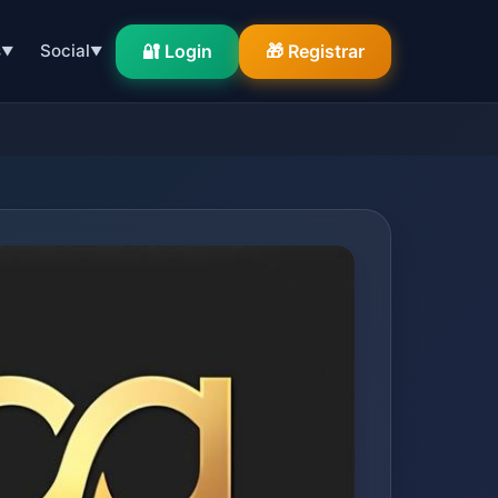
🔐 Login
🎁 Registrar
s
Social
▼
▼