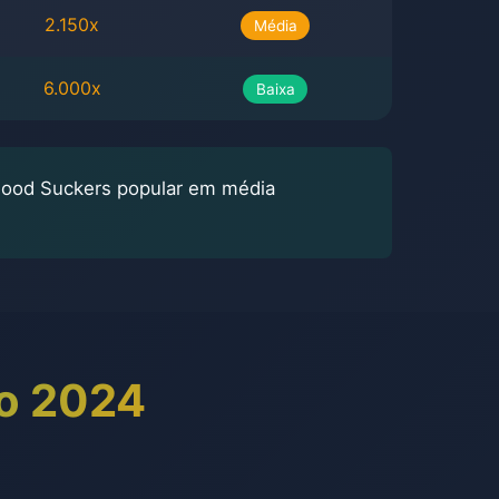
2.150x
Média
6.000x
Baixa
lood Suckers popular em média
o 2024