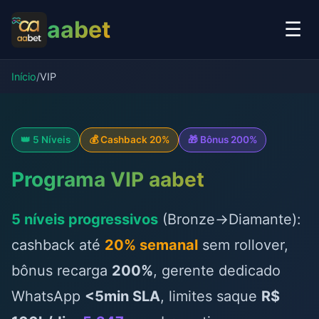
aabet
☰
Início
/
VIP
👑 5 Níveis
💰 Cashback 20%
🎁 Bônus 200%
Programa VIP aabet
5 níveis progressivos
(Bronze→Diamante):
cashback até
20% semanal
sem rollover,
bônus recarga
200%
, gerente dedicado
WhatsApp
<5min SLA
, limites saque
R$