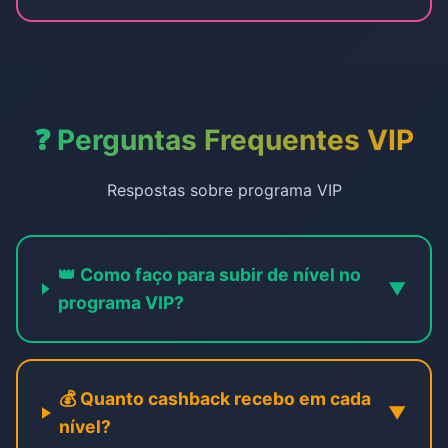
❓ Perguntas Frequentes VIP
Respostas sobre programa VIP
👑 Como faço para subir de nível no
▼
programa VIP?
💰 Quanto cashback recebo em cada
▼
nível?