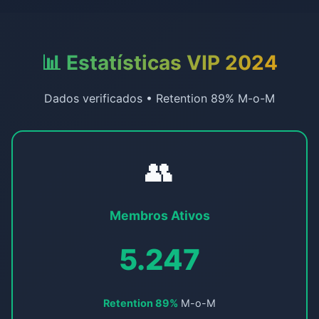
📊 Estatísticas VIP 2024
Dados verificados • Retention 89% M-o-M
👥
Membros Ativos
5.247
Retention 89%
M-o-M