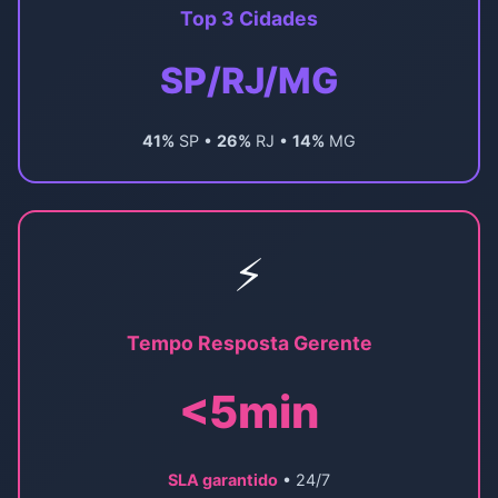
Top 3 Cidades
SP/RJ/MG
41%
SP •
26%
RJ •
14%
MG
⚡
Tempo Resposta Gerente
<5min
SLA garantido
• 24/7