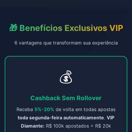
🎁 Benefícios Exclusivos VIP
6 vantagens que transformam sua experiência
💰
Cashback Sem Rollover
Receba
5%-20%
de volta em todas apostas
toda segunda-feira automaticamente
.
VIP
Diamante:
R$ 100k apostados = R$ 20k