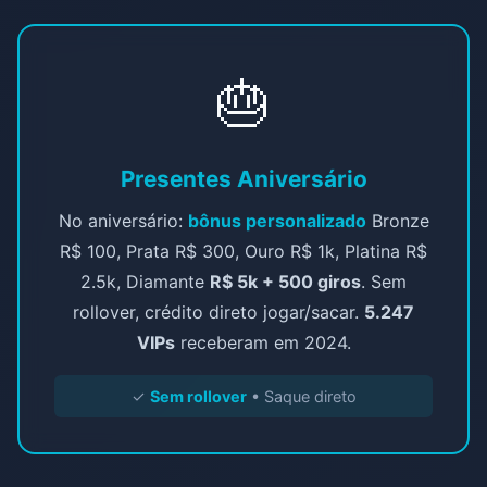
🎂
Presentes Aniversário
No aniversário:
bônus personalizado
Bronze
R$ 100, Prata R$ 300, Ouro R$ 1k, Platina R$
2.5k, Diamante
R$ 5k + 500 giros
. Sem
rollover, crédito direto jogar/sacar.
5.247
VIPs
receberam em 2024.
✓
Sem rollover
• Saque direto