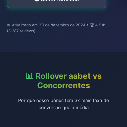
📅 Atualizado em 30 de dezembro de 2024
•
🏆 4.9★
(3.287 reviews)
📊 Rollover aabet vs
Concorrentes
Por que nosso bônus tem 3x mais taxa de
conversão que a média