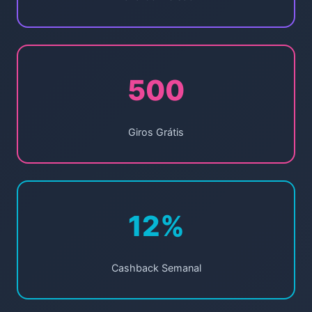
500
Giros Grátis
12%
Cashback Semanal