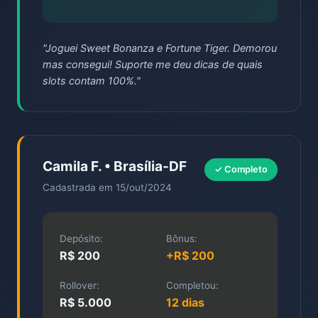
"Joguei Sweet Bonanza e Fortune Tiger. Demorou
mas consegui! Suporte me deu dicas de quais
slots contam 100%."
Camila F. • Brasília-DF
✓ Completo
Cadastrada em 15/out/2024
Depósito:
Bônus:
R$ 200
+R$ 200
Rollover:
Completou:
R$ 5.000
12 dias