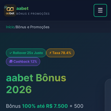
aabet
☰
BÔNUS E PROMOÇÕES
Início
/
Bônus e Promoções
✓ Rollover 25x Justo
⚡ Taxa 78.4%
🎁 Cashback 12%
aabet Bônus
2026
Bônus
100% até R$ 7.500
+ 500