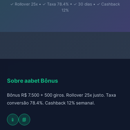
✓ Rollover 25x • ✓ Taxa 78.4% • ✓ 30 dias • ✓ Cashback
12%
Sobre aabet Bônus
Bônus R$ 7.500 + 500 giros. Rollover 25x justo. Taxa
conversão 78.4%. Cashback 12% semanal.
📱
📘