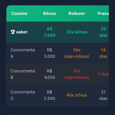
Cassino
Bônus
Rollover
Prazo
R$
30
🏆 aabet
25x bônus
7.500
dias
Concorrente
R$
50x
14
A
3.000
(dep+bônus)
dias
Concorrente
R$
60x
7 dias
B
4.000
(dep+bônus)
Concorrente
R$
21
40x bônus
C
2.500
dias