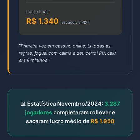
Lucro final:
R$ 1.340
(sacado via PIX)
"Primeira vez em cassino online. Li todas as
regras, joguei com calma e deu certo! PIX caiu
em 9 minutos."
📊 Estatística Novembro/2024:
3.287
jogadores
completaram rollover e
sacaram lucro médio de
R$ 1.950