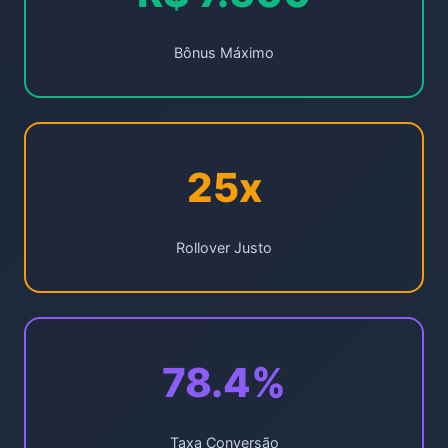
Bônus Máximo
25x
Rollover Justo
78.4%
Taxa Conversão