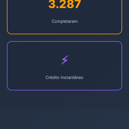
3.287
Completaram
⚡
Crédito Instantâneo